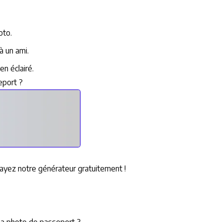
oto.
à un ami.
n éclairé.
eport ?
sayez notre générateur gratuitement !