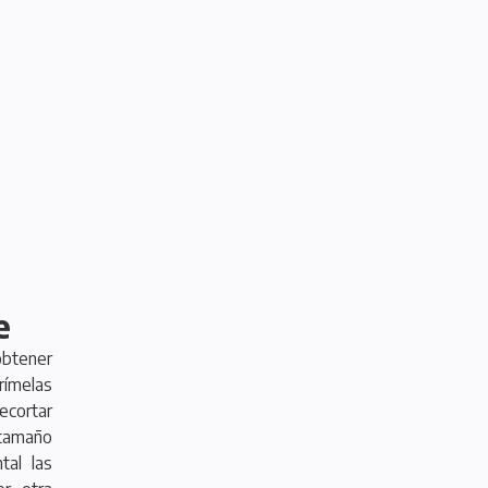
e
obtener
prímelas
ecortar
tamaño
al las